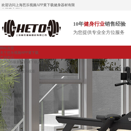
欢迎访问上海芭乐视频APP黄下载健身器材有限
公司官方网站！
10年
健身行业
销售经验
为您提供专业全方位服务
网站首页
关于芭乐视频APP黄下载
产品中心
芭乐IOS最新版官网下载入口
芭乐视频污污污
芭乐视频色版在线观看
划船器
登山机
单功能训练器
综合训练器
自由力量
健身小件
乒乓球桌
台球桌
室内外运动场地
篮球架
按摩椅
品牌中心