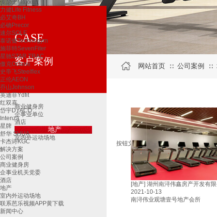
麦瑟士Maxxus
力健Life Fitness
必艾奇BH
必确Precor
速尔SOLE
CASE
泰诺健Technogym
施菲特SevenFiter
星驰STAR TRAC
客户案例
傲克Octane
网站首页
公司案例
∷
∷
史帝飞Steelflex
正伦AEON
乔山Johnson
英迪菲Ydfit
红双喜
商业健身房
岱宇DYACO
企事业单位
Intenza
酒店
星牌
地产
舒华 SHUA
室内外运动场地
卡杰诗KGC
按钮文本
解决方案
公司案例
商业健身房
企事业机关党委
酒店
[地产]
湖州南浔伟鑫房产开发有限
地产
2021-10-13
室内外运动场地
南浔伟业观塘壹号地产会所
联系芭乐视频APP黄下载
新闻中心